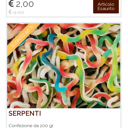
2,00
Articolo
Esaurito
4,00
SCONTO 50 %
SERPENTI
Confezione da 200 gr.